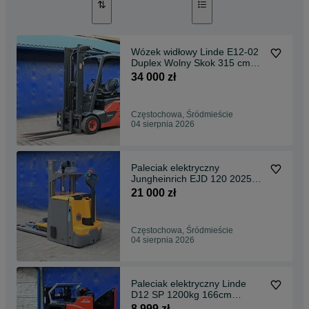
Wózek widłowy Linde E12-02
Duplex Wolny Skok 315 cm
2019 rok Tylko 1007mth
34 000 zł
Oryginał FHP 519
Częstochowa, Śródmieście
04 sierpnia 2026
Paleciak elektryczny
Jungheinrich EJD 120 2025
rok Nowy 2mth Wstępne
21 000 zł
Podnoszenie FHP 518
Częstochowa, Śródmieście
04 sierpnia 2026
Paleciak elektryczny Linde
D12 SP 1200kg 166cm
2023rok Rydwan FHP 516
8 999 zł