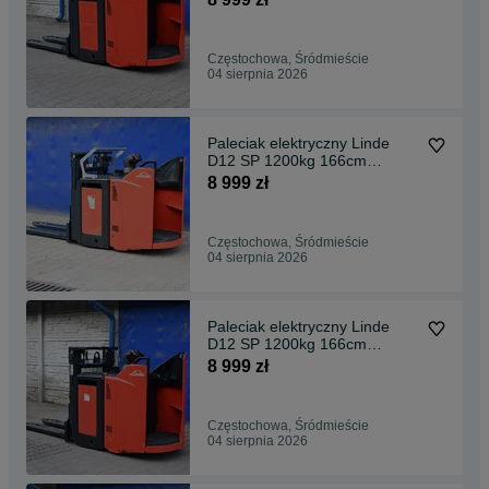
Częstochowa, Śródmieście
04 sierpnia 2026
Paleciak elektryczny Linde
D12 SP 1200kg 166cm
2023rok Rydwan FHP 517
8 999 zł
Częstochowa, Śródmieście
04 sierpnia 2026
Paleciak elektryczny Linde
D12 SP 1200kg 166cm
2023rok Rydwan FHP 515
8 999 zł
Częstochowa, Śródmieście
04 sierpnia 2026