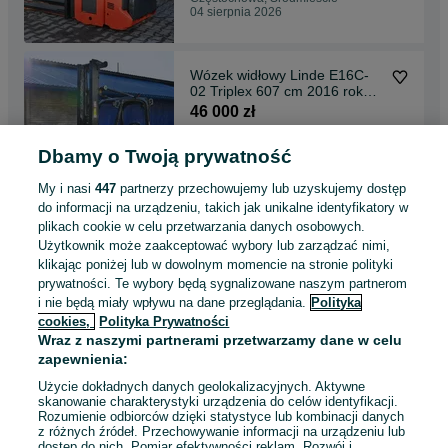
04 sierpnia 2026
Wózek widłowy Linde E16C-
02 Triplex 607 cm 2016 rok
5863mth FHP 472
46 000 zł
Dbamy o Twoją prywatność
Częstochowa, Śródmieście
04 sierpnia 2026
My i nasi
447
partnerzy przechowujemy lub uzyskujemy dostęp
do informacji na urządzeniu, takich jak unikalne identyfikatory w
plikach cookie w celu przetwarzania danych osobowych.
Wózek widłowy Linde E16C-
Użytkownik może zaakceptować wybory lub zarządzać nimi,
02 Triplex 622 cm 2017 rok 4
klikając poniżej lub w dowolnym momencie na stronie polityki
sekcje FHP 471
46 000 zł
prywatności. Te wybory będą sygnalizowane naszym partnerom
i nie będą miały wpływu na dane przeglądania.
Polityka
cookies,
Polityka Prywatności
Częstochowa, Śródmieście
Wraz z naszymi partnerami przetwarzamy dane w celu
04 sierpnia 2026
zapewnienia:
Użycie dokładnych danych geolokalizacyjnych. Aktywne
skanowanie charakterystyki urządzenia do celów identyfikacji.
Rozumienie odbiorców dzięki statystyce lub kombinacji danych
1
2
3
...
7
z różnych źródeł. Przechowywanie informacji na urządzeniu lub
dostęp do nich. Pomiar efektywności reklam. Rozwój i