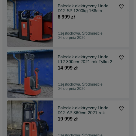
Paleciak elektryczny Linde
D12 SP 1200kg 166cm
2023rok Rydwan FHP 514
8 999 zł
Częstochowa, Śródmieście
04 sierpnia 2026
Paleciak elektryczny Linde
L12 300cm 2021 rok Tylko 21
mth FHP 440
14 999 zł
Częstochowa, Śródmieście
04 sierpnia 2026
Paleciak elektryczny Linde
D12 AP 360cm 2021 rok
Wstępne FHP 475
19 999 zł
Częstochowa, Śródmieście